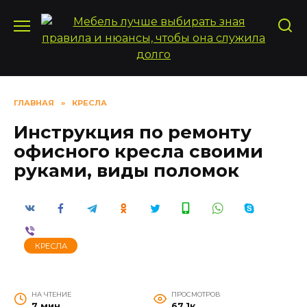
Перейти
к
содержанию
ГЛАВНАЯ
»
КРЕСЛА
Инструкция по ремонту
офисного кресла своими
руками, виды поломок
КРЕСЛА
НА ЧТЕНИЕ
ПРОСМОТРОВ
7 мин
67.1к.