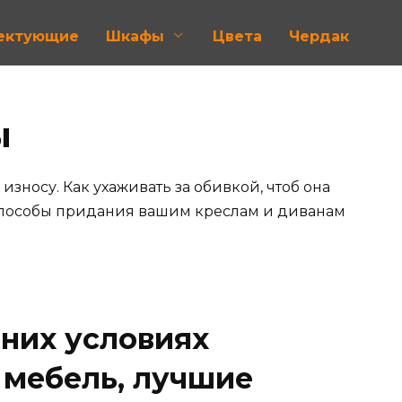
лектующие
Шкафы
Цвета
Чердак
ы
зносу. Как ухаживать за обивкой, чтоб она
е способы придания вашим креслам и диванам
шних условиях
 мебель, лучшие