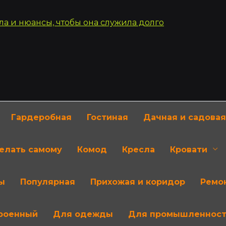
Гардеробная
Гостиная
Дачная и садовая
делать самому
Комод
Кресла
Кровати
ы
Популярная
Прихожая и коридор
Ремон
роенный
Для одежды
Для промышленнос