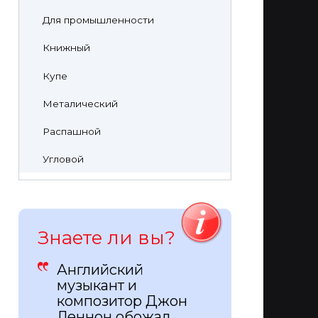
Для промышленности
Книжный
Купе
Металический
Распашной
Угловой
Знаете ли вы?
Английский
музыкант и
композитор Джон
Леннон обожал