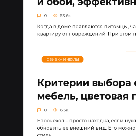
и обои, эффектив
0
53.6к.
Когда в доме появляются питомцы, ча
квартиру от повреждений. При этом 
ОБИВКА И ЧЕХЛЫ
Критерии выбора 
мебель, цветовая 
0
6.5к.
Еврочехол – просто находка, если ну
обновить ее внешний вид. Его можно
стиль.