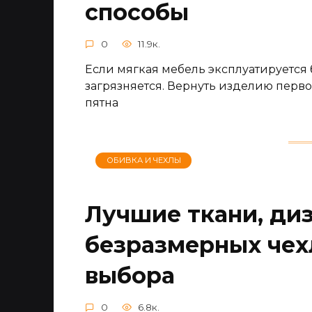
способы
0
11.9к.
Если мягкая мебель эксплуатируется б
загрязняется. Вернуть изделию перво
пятна
ОБИВКА И ЧЕХЛЫ
Лучшие ткани, ди
безразмерных чех
выбора
0
6.8к.