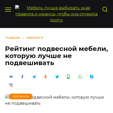
Перейти
к
содержанию
ГЛАВНАЯ
»
РЕЙТИНГИ
Рейтинг подвесной мебели,
которую лучше не
подвешивать
РЕЙТИНГИ