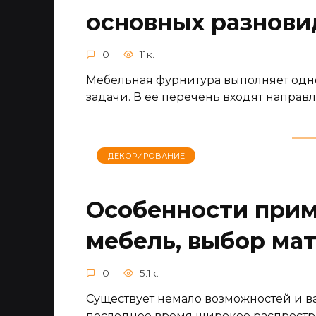
основных разнови
0
11к.
Мебельная фурнитура выполняет од
задачи. В ее перечень входят направ
ДЕКОРИРОВАНИЕ
Особенности прим
мебель, выбор ма
0
5.1к.
Существует немало возможностей и в
последнее время широкое распростр