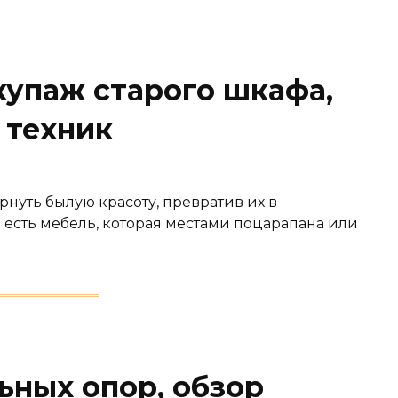
купаж старого шкафа,
 техник
уть былую красоту, превратив их в
 есть мебель, которая местами поцарапана или
ьных опор, обзор