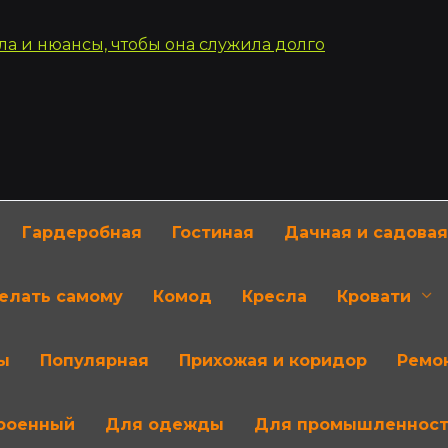
Гардеробная
Гостиная
Дачная и садовая
делать самому
Комод
Кресла
Кровати
ы
Популярная
Прихожая и коридор
Ремон
роенный
Для одежды
Для промышленнос