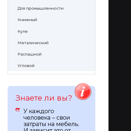
Для промышленности
Книжный
Купе
Металический
Распашной
Угловой
Знаете ли вы?
У каждого
человека – свои
затраты на мебель.
И зависит это от