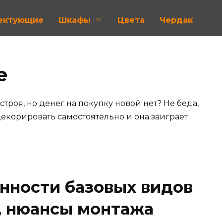
лектующие
Шкафы
Цвета
Чердак
е
троя, но денег на покупку новой нет? Не беда,
екорировать самостоятельно и она заиграет
енности базовых видов
, нюансы монтажа