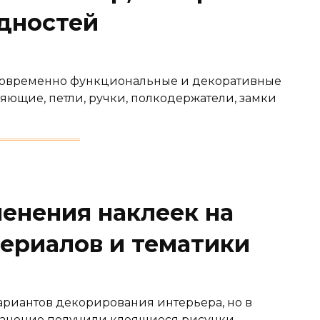
дностей
новременно функциональные и декоративные
ляющие, петли, ручки, полкодержатели, замки
енения наклеек на
териалов и тематики
ариантов декорирования интерьера, но в
анение получили клеящиеся рисунки.