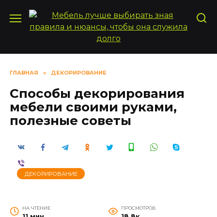
Перейти
к
содержанию
ГЛАВНАЯ
»
ДЕКОРИРОВАНИЕ
Способы декорирования
мебели своими руками,
полезные советы
ДЕКОРИРОВАНИЕ
НА ЧТЕНИЕ
ПРОСМОТРОВ
11 мин
18.8к.