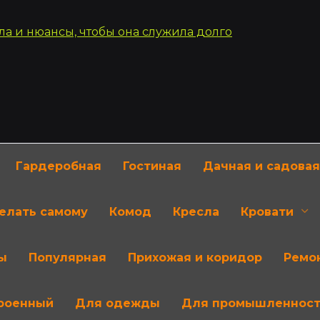
Гардеробная
Гостиная
Дачная и садовая
делать самому
Комод
Кресла
Кровати
ы
Популярная
Прихожая и коридор
Ремон
роенный
Для одежды
Для промышленнос