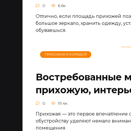
0
6.6к.
Отлично, если площадь прихожей поз
большое зеркало, хранить одежду, уст
обуваешься.
ПРИХОЖАЯ И КОРИДОР
Востребованные м
прихожую, интерь
0
19.4к.
Прихожая — это первое впечатление о
обустройству уделяют немало вниман
помещения