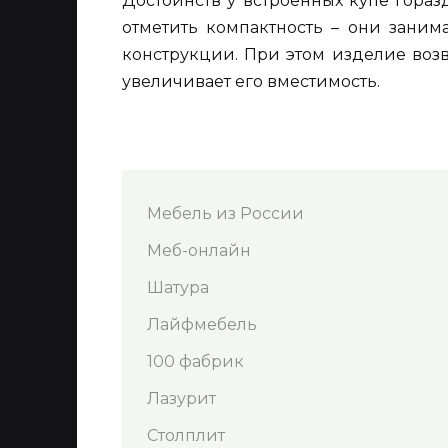
Достоинств у встроенных купе гораз
отметить компактность – они зани
конструкции. При этом изделие возв
увеличивает его вместимость.
Мебель из России
Меб-онлайн
Шатура
Лайфмебель
100 фабрик
Лазурит
Столплит