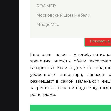
ROOMER
Московский Дом Мебели
MnogoMeb
Показать е
Еще один плюс – многофункционал
хранения одежды, обуви, аксессуа
габаритных. Если в доме нет кладо
уборочного инвентаря, запасов 
размещают в самой маленькой нише
закрепить зеркало и подсветку, тог
роль трюмо.