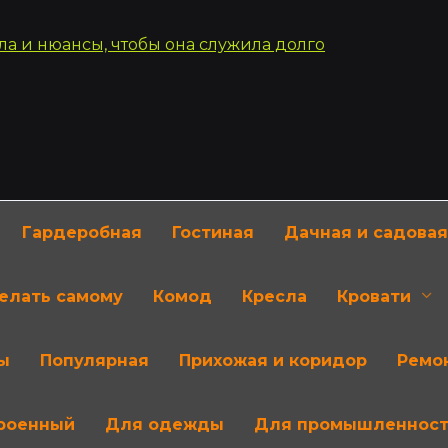
Гардеробная
Гостиная
Дачная и садовая
делать самому
Комод
Кресла
Кровати
ы
Популярная
Прихожая и коридор
Ремон
роенный
Для одежды
Для промышленнос