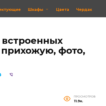
лектующие
Шкафы
Цвета
Чердак
 встроенных
 прихожую, фото,
ПРОСМОТРОВ
11.9к.