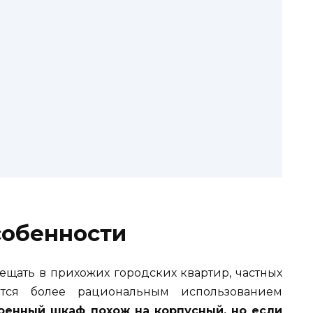
собенности
щать в прихожих городских квартир, частных
тся более рациональным использованием
оенный шкаф похож на корпусный, но если