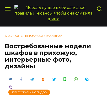
Перейти
к
содержанию
ГЛАВНАЯ
»
ПРИХОЖАЯ И КОРИДОР
Востребованные модели
шкафов в прихожую,
интерьерные фото,
дизайны
ПРИХОЖАЯ И КОРИДОР