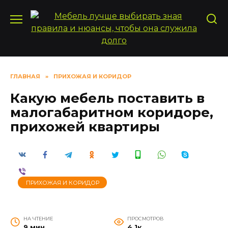
Перейти
к
содержанию
ГЛАВНАЯ
»
ПРИХОЖАЯ И КОРИДОР
Какую мебель поставить в
малогабаритном коридоре,
прихожей квартиры
ПРИХОЖАЯ И КОРИДОР
НА ЧТЕНИЕ
ПРОСМОТРОВ
9 мин
4.1к.