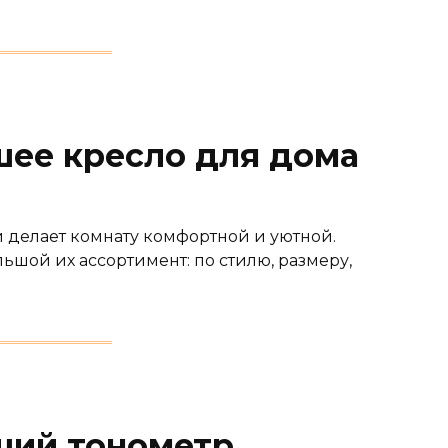
шее кресло для дома
й делает комнату комфортной и уютной.
шой их ассортимент: по стилю, размеру,
ший тонометр