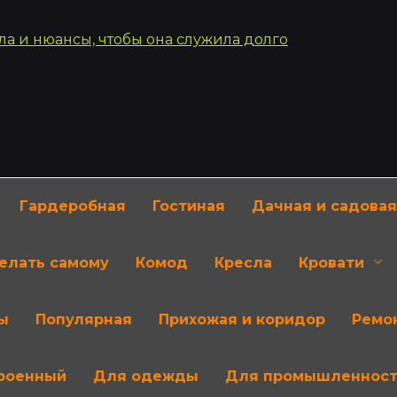
Гардеробная
Гостиная
Дачная и садовая
делать самому
Комод
Кресла
Кровати
ы
Популярная
Прихожая и коридор
Ремон
роенный
Для одежды
Для промышленнос