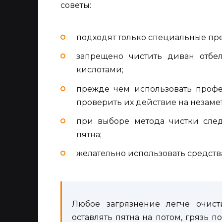
советы:
подходят только специальные пр
запрещено чистить диван отбе
кислотами;
прежде чем использовать профе
проверить их действие на незаме
при выборе метода чистки след
пятна;
желательно использовать средства
Любое загрязнение легче очист
оставлять пятна на потом, грязь 