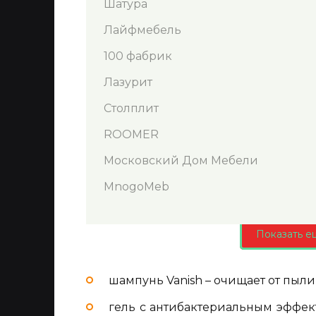
Шатура
Лайфмебель
100 фабрик
Лазурит
Столплит
ROOMER
Московский Дом Мебели
MnogoMeb
Показать е
шампунь Vanish – очищает от пыли
гель с антибактериальным эффек