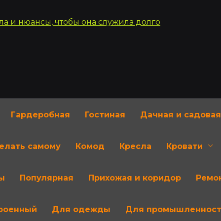
Гардеробная
Гостиная
Дачная и садовая
делать самому
Комод
Кресла
Кровати
ы
Популярная
Прихожая и коридор
Ремон
роенный
Для одежды
Для промышленнос