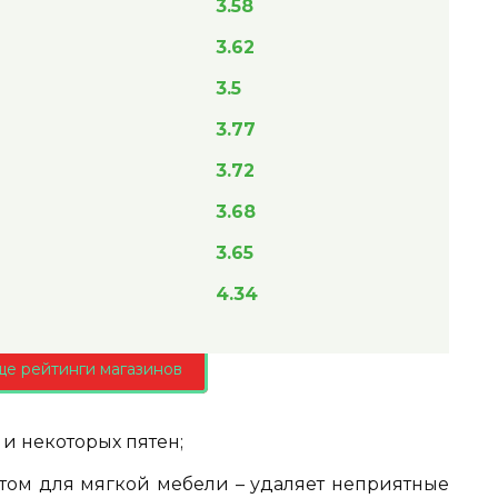
3.58
3.62
3.5
3.77
3.72
3.68
3.65
4.34
ще рейтинги магазинов
 и некоторых пятен;
том для мягкой мебели – удаляет неприятные