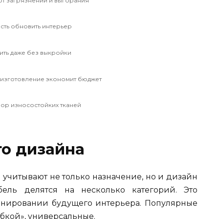
от загрязнений и выгорания
ть обновить интерьер
ть даже без выкройки
изготовление экономит бюджет
ор износостойких тканей
о дизайна
учитывают не только назначение, но и дизайн
ель делятся на несколько категорий. Это
ланировании будущего интерьера. Популярные
юбкой», универсальные.