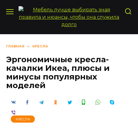
Перейти
к
содержанию
ГЛАВНАЯ
»
КРЕСЛА
Эргономичные кресла-
качалки Икеа, плюсы и
минусы популярных
моделей
КРЕСЛА