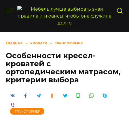
Перейти
к
содержанию
ГЛАВНАЯ
»
КРОВАТИ
»
ТРАНСФОРМЕР
Особенности кресел-
кроватей с
ортопедическим матрасом,
критерии выбора
ТРАНСФОРМЕР