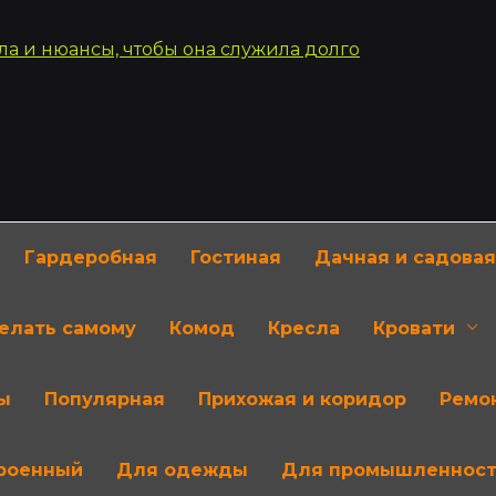
Гардеробная
Гостиная
Дачная и садовая
делать самому
Комод
Кресла
Кровати
ы
Популярная
Прихожая и коридор
Ремон
роенный
Для одежды
Для промышленнос