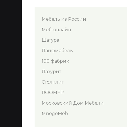
Мебель из России
Меб-онлайн
Шатура
Лайфмебель
100 фабрик
Лазурит
Столплит
ROOMER
Московский Дом Мебели
MnogoMeb