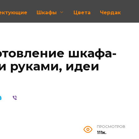
лектующие
Шкафы
Цвета
Чердак
отовление шкафа-
и руками, идеи
ПРОСМОТРОВ
111к.