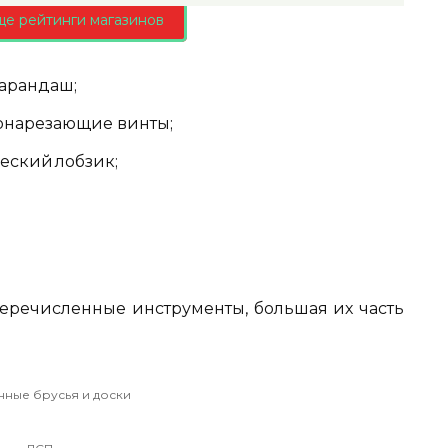
ще рейтинги магазинов
карандаш;
монарезающие винты;
еский лобзик;
перечисленные инструменты, большая их часть
ные брусья и доски