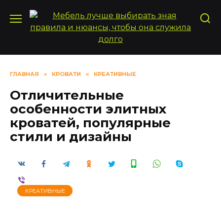
Перейти
к
содержанию
ГЛАВНАЯ
»
КРОВАТИ
»
КРЕАТИВНЫЕ
Отличительные
особенности элитных
кроватей, популярные
стили и дизайны
КРЕАТИВНЫЕ