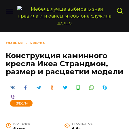
Перейти
к
содержанию
ГЛАВНАЯ
»
КРЕСЛА
Конструкция каминного
кресла Икеа Страндмон,
размер и расцветки модели
КРЕСЛА
НА ЧТЕНИЕ
ПРОСМОТРОВ
6 мин
6.6к.