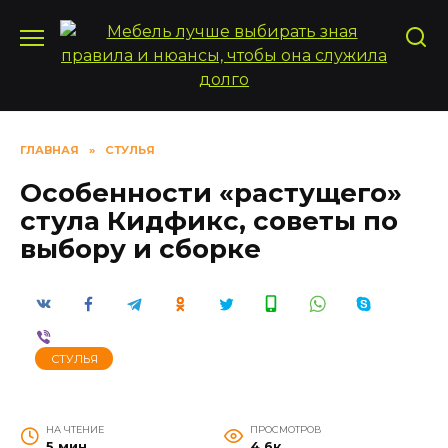
Перейти
к
содержанию
ГЛАВНАЯ
»
СТУЛЬЯ
Особенности «растущего»
стула Кидфикс, советы по
выбору и сборке
СТУЛЬЯ
НА ЧТЕНИЕ
ПРОСМОТРОВ
5 мин
4.6к.