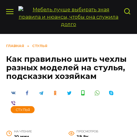
Перейти
к
содержанию
ГЛАВНАЯ
»
СТУЛЬЯ
Как правильно шить чехлы
разных моделей на стулья,
подсказки хозяйкам
СТУЛЬЯ
НА ЧТЕНИЕ
ПРОСМОТРОВ
10 мин
29.9к.