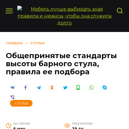
Перейти
к
содержанию
ГЛАВНАЯ
»
СТУЛЬЯ
Общепринятые стандарты
высоты барного стула,
правила ее подбора
СТУЛЬЯ
НА ЧТЕНИЕ
ПРОСМОТРОВ
6 мин
39.4к.