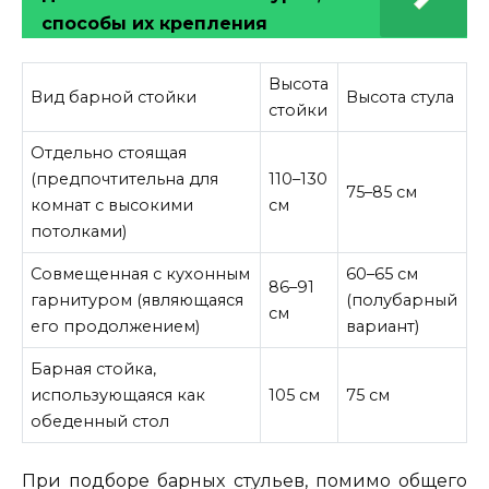
способы их крепления
Высота
Вид барной стойки
Высота стула
стойки
Отдельно стоящая
(предпочтительна для
110–130
75–85 см
комнат с высокими
см
потолками)
Совмещенная с кухонным
60–65 см
86–91
гарнитуром (являющаяся
(полубарный
см
его продолжением)
вариант)
Барная стойка,
использующаяся как
105 см
75 см
обеденный стол
При подборе барных стульев, помимо общего