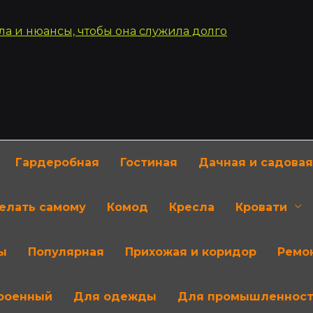
Гардеробная
Гостиная
Дачная и садовая
делать самому
Комод
Кресла
Кровати
ы
Популярная
Прихожая и коридор
Ремон
роенный
Для одежды
Для промышленнос