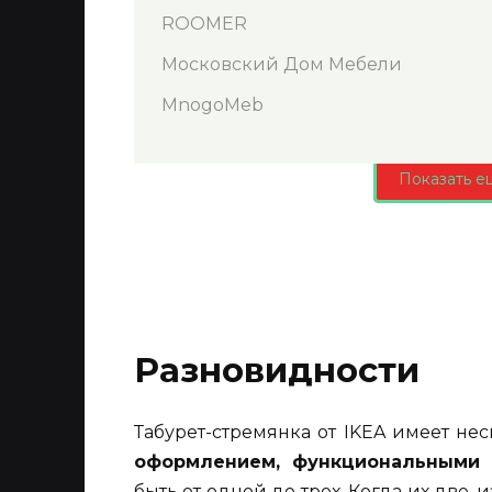
ROOMER
Московский Дом Мебели
MnogoMeb
Показать е
Разновидности
Табурет-стремянка от IKEA имеет не
оформлением, функциональными 
быть от одной до трех. Когда их две,