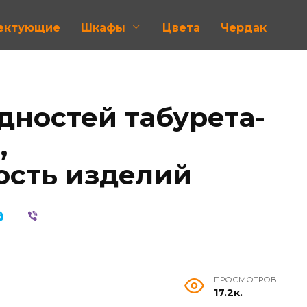
лектующие
Шкафы
Цвета
Чердак
дностей табурета-
,
ость изделий
ПРОСМОТРОВ
17.2к.