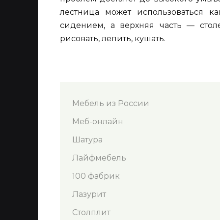
лестница может использоваться ка
сидением, а верхняя часть — сто
рисовать, лепить, кушать.
Мебель из России
Меб-онлайн
Шатура
Лайфмебель
100 фабрик
Лазурит
Столплит