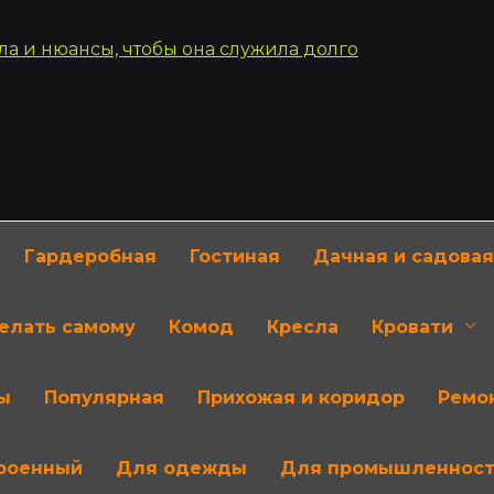
Гардеробная
Гостиная
Дачная и садовая
делать самому
Комод
Кресла
Кровати
ы
Популярная
Прихожая и коридор
Ремон
роенный
Для одежды
Для промышленнос