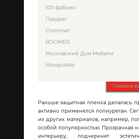
100 фабрик
Лазурит
Столплит
ROOMER
Московский Дом Мебели
MnogoMeb
Показать е
Раньше защитная пленка делалась п
активно применялся полиуретан. Се
из других материалов, например, по
особой популярностью. Прозрачная н
интерьеру, подчеркнет эстет