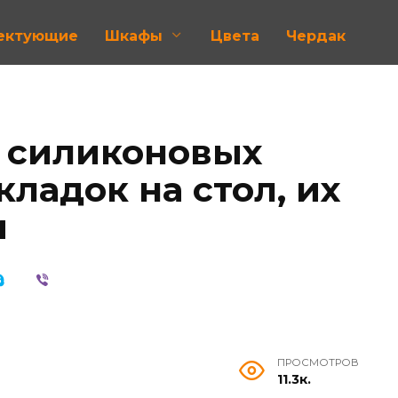
лектующие
Шкафы
Цвета
Чердак
 силиконовых
ладок на стол, их
и
ПРОСМОТРОВ
11.3к.