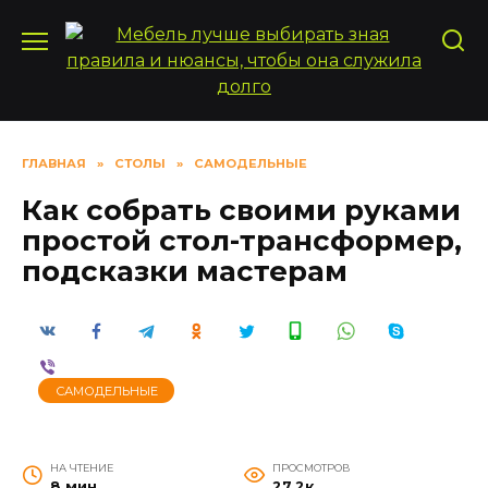
Перейти
к
содержанию
ГЛАВНАЯ
»
СТОЛЫ
»
САМОДЕЛЬНЫЕ
Как собрать своими руками
простой стол-трансформер,
подсказки мастерам
САМОДЕЛЬНЫЕ
НА ЧТЕНИЕ
ПРОСМОТРОВ
8 мин
27.2к.