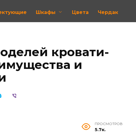
лектующие
Шкафы
Цвета
Чердак
оделей кровати-
еимущества и
и
ПРОСМОТРОВ
5.7к.