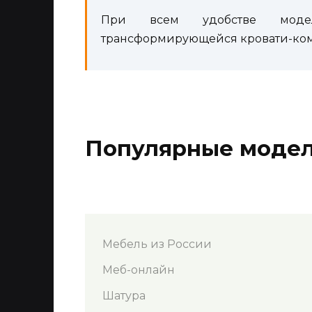
При всем удобстве моде
трансформирующейся кровати-комо
Популярные моде
Мебель из России
Меб-онлайн
Шатура