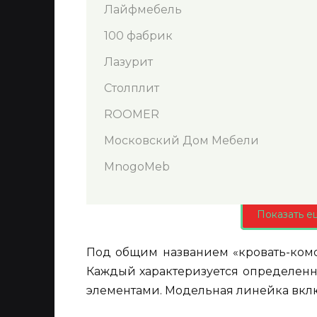
Лайфмебель
100 фабрик
Лазурит
Столплит
ROOMER
Московский Дом Мебели
MnogoMeb
Показать е
Под общим названием «кровать-комо
Каждый характеризуется определен
элементами. Модельная линейка вклю