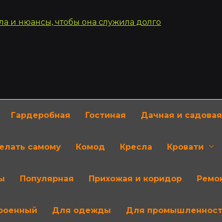
Гардеробная
Гостиная
Дачная и садовая
делать самому
Комод
Кресла
Кровати
ы
Популярная
Прихожая и коридор
Ремон
роенный
Для одежды
Для промышленнос