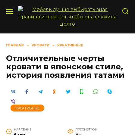
Перейти
к
содержанию
ГЛАВНАЯ
»
КРОВАТИ
»
КРЕАТИВНЫЕ
Отличительные черты
кровати в японском стиле,
история появления татами
КРЕАТИВНЫЕ
НА ЧТЕНИЕ
ПРОСМОТРОВ
6 мин
4к.