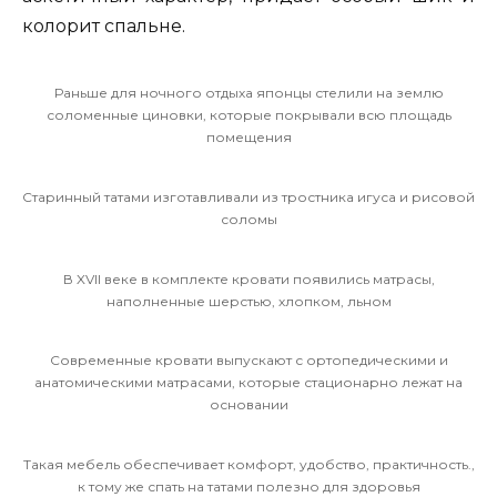
колорит спальне.
Раньше для ночного отдыха японцы стелили на землю
соломенные циновки, которые покрывали всю площадь
помещения
Старинный татами изготавливали из тростника игуса и рисовой
соломы
В XVII веке в комплекте кровати появились матрасы,
наполненные шерстью, хлопком, льном
Современные кровати выпускают с ортопедическими и
анатомическими матрасами, которые стационарно лежат на
основании
Такая мебель обеспечивает комфорт, удобство, практичность.,
к тому же спать на татами полезно для здоровья