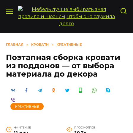
Перейти
к
содержанию
ГЛАВНАЯ
»
КРОВАТИ
»
КРЕАТИВНЫЕ
Поэтапная сборка кровати
из поддонов — от выбора
материала до декора
КРЕАТИВНЫЕ
НА ЧТЕНИЕ
ПРОСМОТРОВ
12 мин
20.7к.