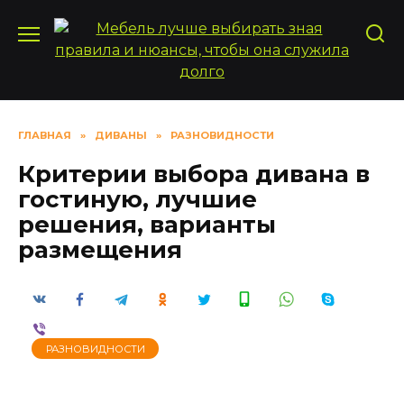
Перейти
к
содержанию
ГЛАВНАЯ
»
ДИВАНЫ
»
РАЗНОВИДНОСТИ
Критерии выбора дивана в
гостиную, лучшие
решения, варианты
размещения
РАЗНОВИДНОСТИ