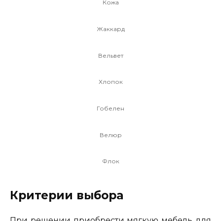
Кожа
Жаккард
Вельвет
Хлопок
Гобелен
Велюр
Флок
Критерии выбора
При решении приобрести мягкую мебель для