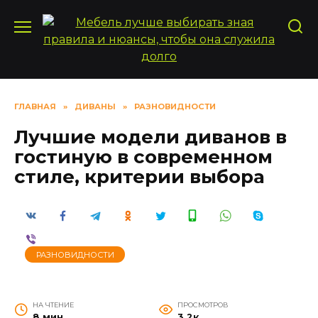
Перейти
к
содержанию
ГЛАВНАЯ
»
ДИВАНЫ
»
РАЗНОВИДНОСТИ
Лучшие модели диванов в
гостиную в современном
стиле, критерии выбора
РАЗНОВИДНОСТИ
НА ЧТЕНИЕ
ПРОСМОТРОВ
8 мин
3.2к.