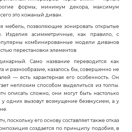
трогие формы, минимум декора, максимум
сего это кожаный диван.
ая мебель, позволяющие зонировать открытые
. Изделия асимметричные, как правило, с
опулярны комбинированные модели диванов
стью перестановки элементов.
динарный. Само название переводится как
та и разнообразие, казалось бы, совершенно не
алей — есть характерная его особенность. Он
итает неплохим способом выделиться из толпы.
ч описать сложно, они могут быть настолько
 у одних вызовут возмущение безвкусием, а у
не.
ч, поскольку его основу составляет также отказ
композиция создается по принципу подобия, в