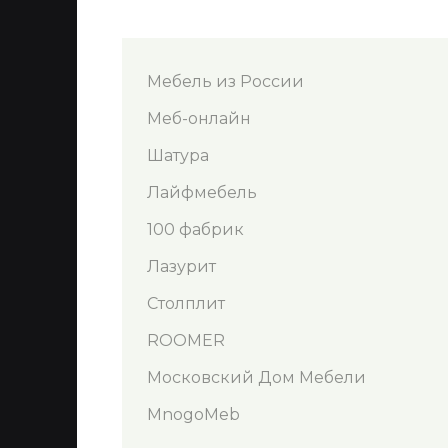
Мебель из России
Меб-онлайн
Шатура
Лайфмебель
100 фабрик
Лазурит
Столплит
ROOMER
Московский Дом Мебели
MnogoMeb