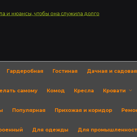
Гардеробная
Гостиная
Дачная и садовая
делать самому
Комод
Кресла
Кровати
ы
Популярная
Прихожая и коридор
Ремон
роенный
Для одежды
Для промышленнос