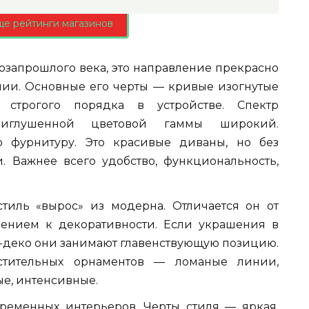
ще рейтинги магазинов
запрошлого века, это направление прекрасно
лии. Основные его черты — кривые изогнутые
, строгого порядка в устройстве. Спектр
риглушенной цветовой гаммы широкий.
 фурнитуру. Это красивые диваны, но без
. Важнее всего удобство, функциональность,
 стиль «вырос» из модерна. Отличается он от
ением к декоративности. Если украшения в
т-деко они занимают главенствующую позицию.
астительных орнаментов — ломаные линии,
ые, интенсивные.
временных интерьеров. Черты стиля — яркая,