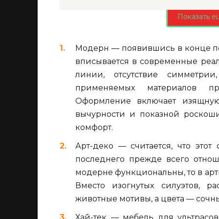
Показать е
Модерн — появившись в конце по
вписывается в современные реа
линии, отсутствие симметрии
применяемых материалов п
Оформление включает изящную
вычурности и показной роскоши
комфорт.
Арт-деко — считается, что этот
последнего прежде всего отнош
модерне функциональны, то в ар
Вместо изогнутых силуэтов, р
животные мотивы, а цвета — сочн
Хай-тек — мебель для ультрасо