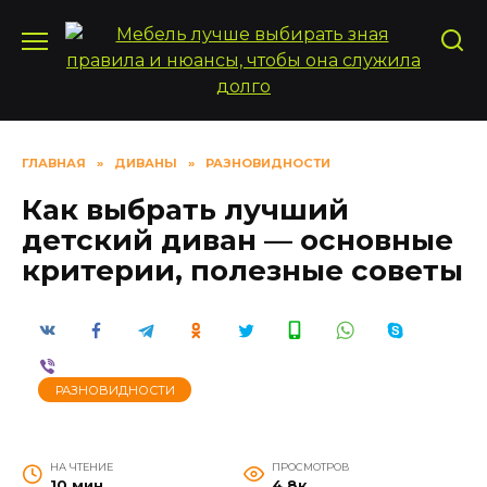
Перейти
к
содержанию
ГЛАВНАЯ
»
ДИВАНЫ
»
РАЗНОВИДНОСТИ
Как выбрать лучший
детский диван — основные
критерии, полезные советы
РАЗНОВИДНОСТИ
НА ЧТЕНИЕ
ПРОСМОТРОВ
10 мин
4.8к.