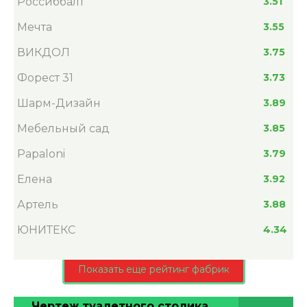
Россиббалт
3.51
Мечта
3.55
ВИКДОЛ
3.75
Форест 31
3.73
Шарм-Дизайн
3.89
Мебельный сад
3.85
Papaloni
3.79
Елена
3.92
Артель
3.88
ЮНИТЕКС
4.34
Показать еще рейтинг фабрик
Чертеж туалетного столика