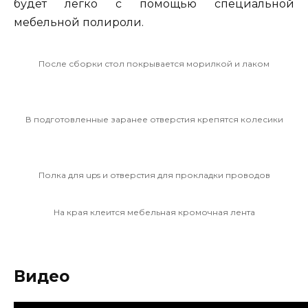
будет легко с помощью специальной
мебельной полироли.
После сборки стол покрывается морилкой и лаком
В подготовленные заранее отверстия крепятся колесики
Полка для ups и отверстия для прокладки проводов
На края клеится мебельная кромочная лента
Видео