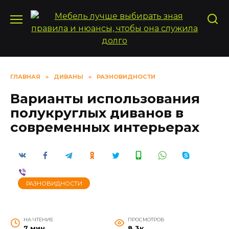
Перейти
к
содержанию
ГЛАВНАЯ
»
ДИВАНЫ
»
РАЗНОВИДНОСТИ
Варианты использования
полукруглых диванов в
современных интерьерах
РАЗНОВИДНОСТИ
НА ЧТЕНИЕ
ПРОСМОТРОВ
7 мин
8.3к.