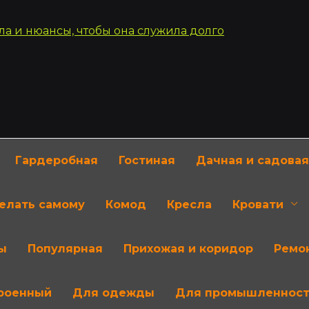
Гардеробная
Гостиная
Дачная и садовая
делать самому
Комод
Кресла
Кровати
ы
Популярная
Прихожая и коридор
Ремон
роенный
Для одежды
Для промышленнос