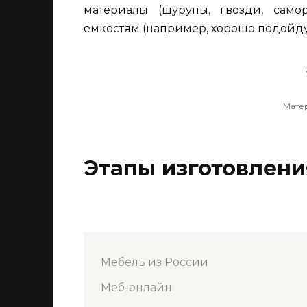
материалы (шурупы, гвозди, само
емкостям (например, хорошо подойдут
Мате
Этапы изготовлени
Мебель из России
Меб-онлайн