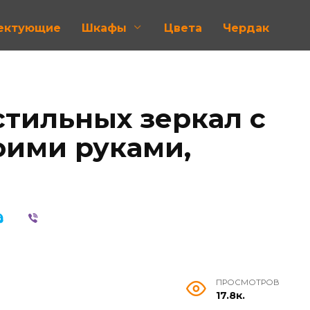
лектующие
Шкафы
Цвета
Чердак
стильных зеркал с
оими руками,
ПРОСМОТРОВ
17.8к.