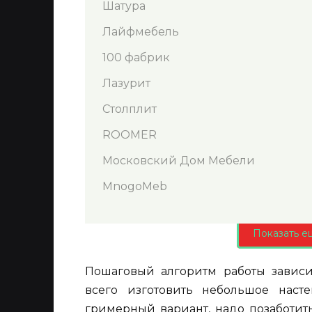
Шатура
Лайфмебель
100 фабрик
Лазурит
Столплит
ROOMER
Московский Дом Мебели
MnogoMeb
Показать е
Пошаговый алгоритм работы завис
всего изготовить небольшое наст
гримерный вариант, надо позаботит