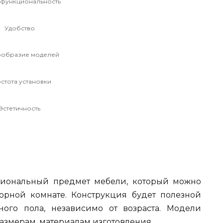
функциональность
Удобство
образие моделей
стота установки
Эстетичность
циональный предмет мебели, который можно
орной комнате. Конструкция будет полезной
ого пола, независимо от возраста. Модели
азмерам, материалам изготовления.