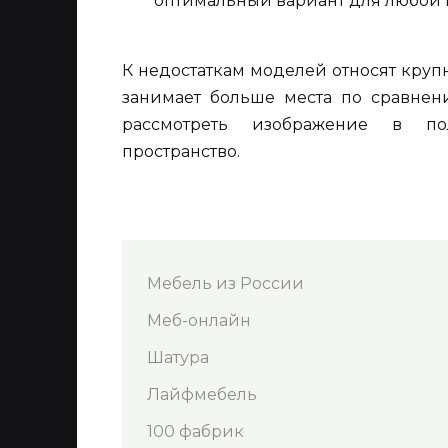
оптимальный вариант для любой 
К недостаткам моделей относят круп
занимает больше места по сравнени
рассмотреть изображение в пол
пространство.
Мебель из России
Меб-онлайн
Шатура
Лайфмебель
100 фабрик