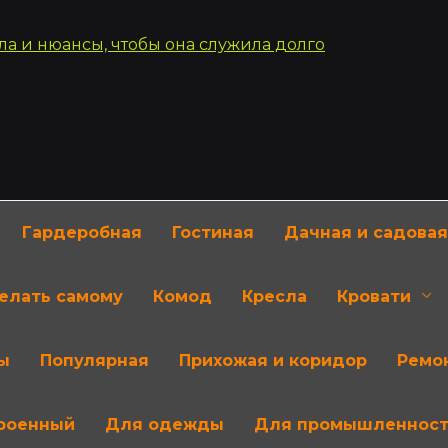
Гардеробная
Гостиная
Дачная и садовая
делать самому
Комод
Кресла
Кровати
ы
Популярная
Прихожая и коридор
Ремон
роенный
Для одежды
Для промышленнос