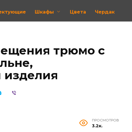
лектующие
Шкафы
Цвета
Чердак
мещения трюмо с
льне,
 изделия
ПРОСМОТРОВ
3.2к.