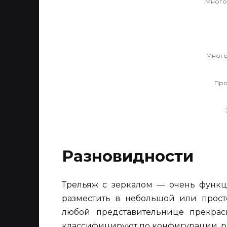
Много
Много
Про
Разновидности
Трельяж с зеркалом — очень функ
разместить в небольшой или прост
любой представительнице прекрасн
классифицируют по конфигурации, р