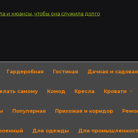
Гардеробная
Гостиная
Дачная и садовая
делать самому
Комод
Кресла
Кровати
ы
Популярная
Прихожая и коридор
Ремон
роенный
Для одежды
Для промышленнос