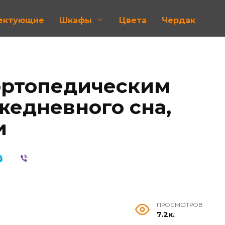
лектующие
Шкафы
Цвета
Чердак
ортопедическим
жедневного сна,
и
ПРОСМОТРОВ
7.2к.