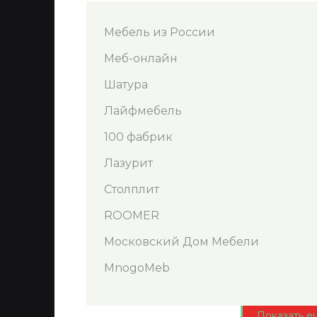
Мебель из России
Меб-онлайн
Шатура
Лайфмебель
100 фабрик
Лазурит
Столплит
ROOMER
Московский Дом Мебели
MnogoMeb
Показать е