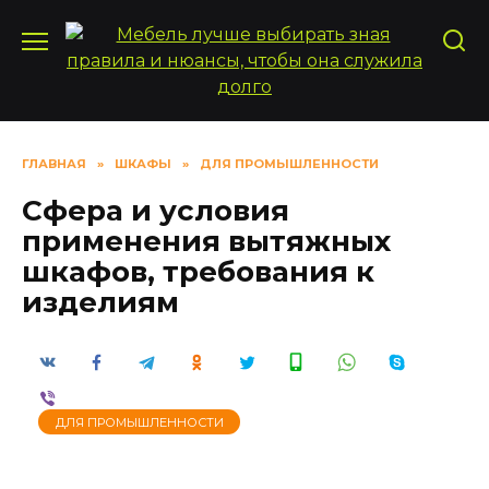
Перейти
к
содержанию
ГЛАВНАЯ
»
ШКАФЫ
»
ДЛЯ ПРОМЫШЛЕННОСТИ
Сфера и условия
применения вытяжных
шкафов, требования к
изделиям
ДЛЯ ПРОМЫШЛЕННОСТИ