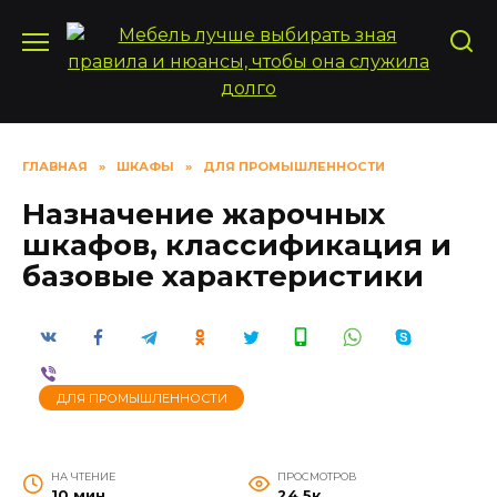
Перейти
к
содержанию
ГЛАВНАЯ
»
ШКАФЫ
»
ДЛЯ ПРОМЫШЛЕННОСТИ
Назначение жарочных
шкафов, классификация и
базовые характеристики
ДЛЯ ПРОМЫШЛЕННОСТИ
НА ЧТЕНИЕ
ПРОСМОТРОВ
10 мин
24.5к.