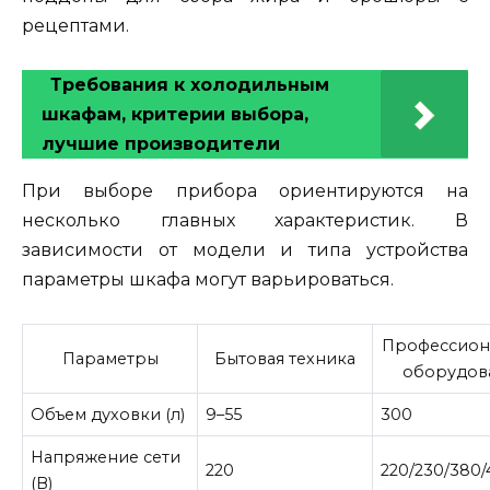
рецептами.
Требования к холодильным
шкафам, критерии выбора,
лучшие производители
При выборе прибора ориентируются на
несколько главных характеристик. В
зависимости от модели и типа устройства
параметры шкафа могут варьироваться.
Профессион
Параметры
Бытовая техника
оборудов
Объем духовки (л)
9–55
300
Напряжение сети
220
220/230/380
(В)