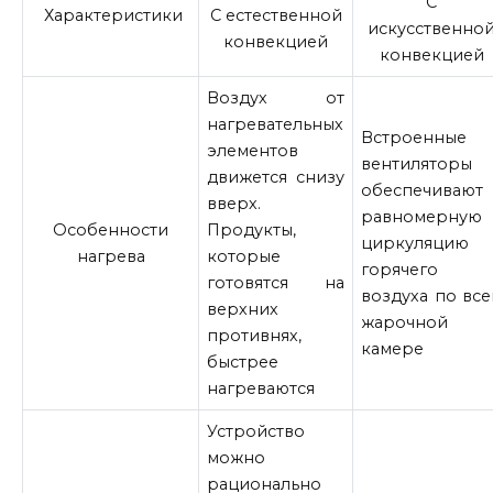
С
Характеристики
С естественной
искусственно
конвекцией
конвекцией
Воздух от
нагревательных
Встроенные
элементов
вентиляторы
движется снизу
обеспечивают
вверх.
равномерную
Особенности
Продукты,
циркуляцию
нагрева
которые
горячего
готовятся на
воздуха по все
верхних
жарочной
противнях,
камере
быстрее
нагреваются
Устройство
можно
рационально