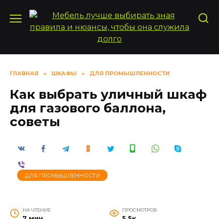
Перейти
к
содержанию
ГЛАВНАЯ
»
ШКАФЫ
»
ДЛЯ ПРОМЫШЛЕННОСТИ
Как выбрать уличный шкаф
для газового баллона,
советы
ДЛЯ ПРОМЫШЛЕННОСТИ
НА ЧТЕНИЕ
ПРОСМОТРОВ
7 мин
5.5к.