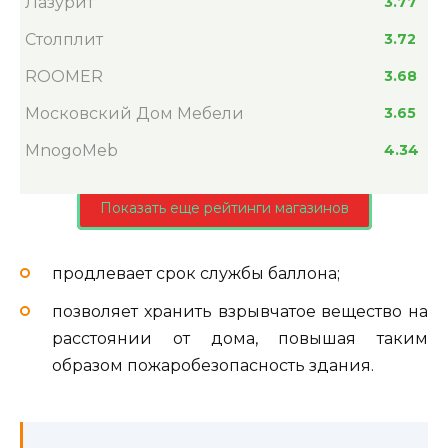
Лазурит
3.77
Столплит
3.72
ROOMER
3.68
Московский Дом Мебели
3.65
MnogoMeb
4.34
Показать еще рейтинги магазинов
продлевает срок службы баллона;
позволяет хранить взрывчатое вещество на
расстоянии от дома, повышая таким
образом пожаробезопасность здания.