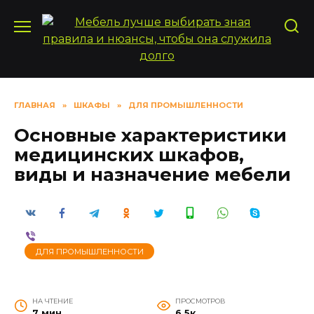
Перейти
к
содержанию
ГЛАВНАЯ
»
ШКАФЫ
»
ДЛЯ ПРОМЫШЛЕННОСТИ
Основные характеристики
медицинских шкафов,
виды и назначение мебели
ДЛЯ ПРОМЫШЛЕННОСТИ
НА ЧТЕНИЕ
ПРОСМОТРОВ
7 мин
6.5к.