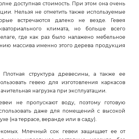
олне доступная стоимость. При этом она очень
ации. Нельзя не отметить также используемые
орые встречаются далеко не везде. Гевея
кваториального климата, но больше всего
елаге, где как раз было налажено мебельное
анию массива именно этого дерева продукция
 Плотная структура древесины, а также ее
ользовать гевею для изготовления каркасов
начительная нагрузка при эксплуатации.
евеи не пропускают воду, поэтому готовую
пользовать даже для помещений с высокой
е (на террасе, веранде или в саду).
екомых. Млечный сок гевеи защищает ее от