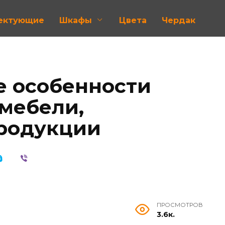
лектующие
Шкафы
Цвета
Чердак
е особенности
мебели,
продукции
ПРОСМОТРОВ
3.6к.