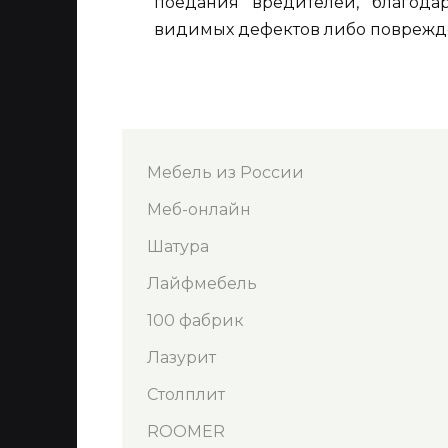
поедания вредителей, благода
видимых дефектов либо поврежде
Мебель из России
Меб-онлайн
Шатура
Лайфмебель
100 фабрик
Лазурит
Столплит
ROOMER