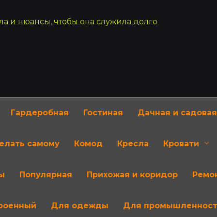
Гардеробная
Гостиная
Дачная и садовая
делать самому
Комод
Кресла
Кровати
ы
Популярная
Прихожая и коридор
Ремон
роенный
Для одежды
Для промышленнос