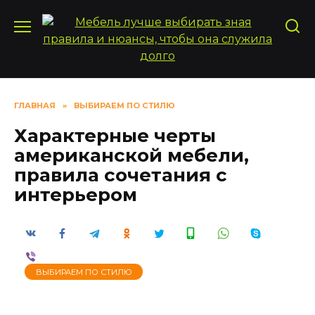
Перейти
к
содержанию
ГЛАВНАЯ
»
ВЫБИРАЕМ ПО СТИЛЮ
Характерные черты
американской мебели,
правила сочетания с
интерьером
ВЫБИРАЕМ ПО СТИЛЮ