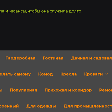
Гардеробная
Гостиная
Дачная и садовая
делать самому
Комод
Кресла
Кровати
ы
Популярная
Прихожая и коридор
Ремон
роенный
Для одежды
Для промышленнос