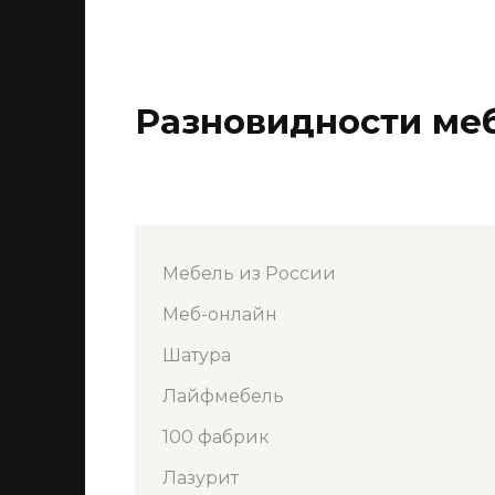
Разновидности ме
Мебель из России
Меб-онлайн
Шатура
Лайфмебель
100 фабрик
Лазурит