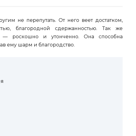
угим не перепутать. От него веет достатком,
стью, благородной сдержанностью. Так же
и — роскошно и утонченно. Она способна
в ему шарм и благородство.
ля