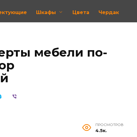
лектующие
Шкафы
Цвета
Чердак
ерты мебели по-
зор
ей
ПРОСМОТРОВ
4.5к.