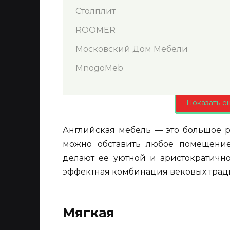
Столплит
ROOMER
Московский Дом Мебели
MnogoMeb
Показать е
Английская мебель — это большое р
можно обставить любое помещение
делают ее уютной и аристократично
эффектная комбинация вековых трад
Мягкая