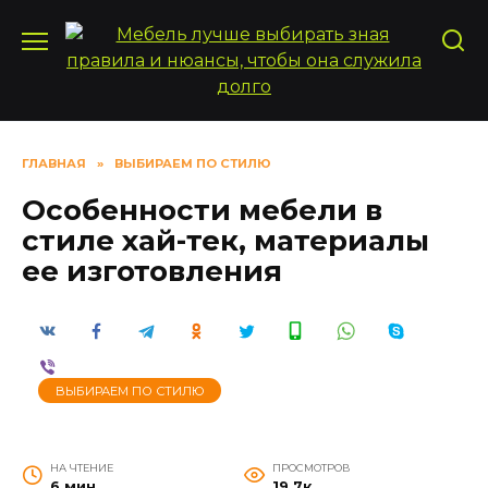
Перейти
к
содержанию
ГЛАВНАЯ
»
ВЫБИРАЕМ ПО СТИЛЮ
Особенности мебели в
стиле хай-тек, материалы
ее изготовления
ВЫБИРАЕМ ПО СТИЛЮ
НА ЧТЕНИЕ
ПРОСМОТРОВ
6 мин
19.7к.