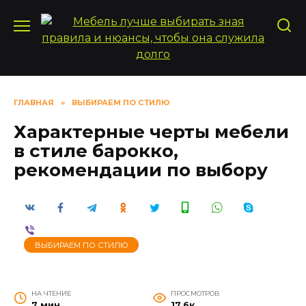
Перейти
к
содержанию
ГЛАВНАЯ
»
ВЫБИРАЕМ ПО СТИЛЮ
Характерные черты мебели
в стиле барокко,
рекомендации по выбору
ВЫБИРАЕМ ПО СТИЛЮ
НА ЧТЕНИЕ
ПРОСМОТРОВ
7 мин
17.6к.