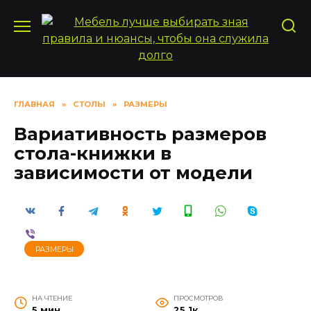
Перейти
к
содержанию
ГЛАВНАЯ
»
СТОЛЫ
»
РАЗМЕРЫ
Вариативность размеров
стола-книжки в
зависимости от модели
РАЗМЕРЫ
НА ЧТЕНИЕ
ПРОСМОТРОВ
5 мин
25.1к.