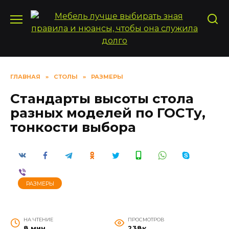
Перейти
к
содержанию
ГЛАВНАЯ
»
СТОЛЫ
»
РАЗМЕРЫ
Стандарты высоты стола
разных моделей по ГОСТу,
тонкости выбора
РАЗМЕРЫ
НА ЧТЕНИЕ
ПРОСМОТРОВ
8 мин
238к.