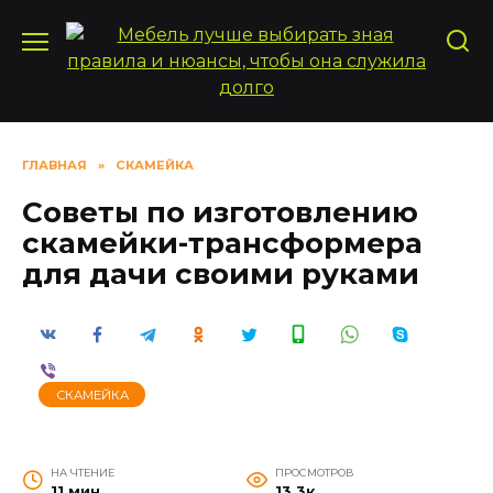
Перейти
к
содержанию
ГЛАВНАЯ
»
СКАМЕЙКА
Советы по изготовлению
скамейки-трансформера
для дачи своими руками
СКАМЕЙКА
НА ЧТЕНИЕ
ПРОСМОТРОВ
11 мин
13.3к.