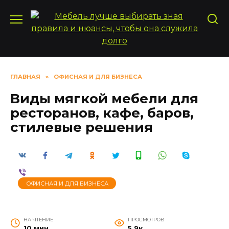
Перейти
к
содержанию
ГЛАВНАЯ
»
ОФИСНАЯ И ДЛЯ БИЗНЕСА
Виды мягкой мебели для
ресторанов, кафе, баров,
стилевые решения
ОФИСНАЯ И ДЛЯ БИЗНЕСА
НА ЧТЕНИЕ
ПРОСМОТРОВ
10 мин
5.9к.