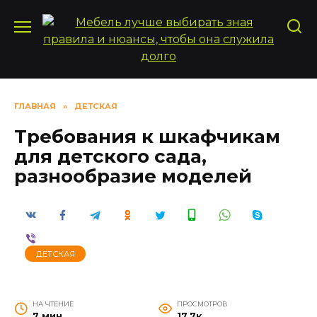
Перейти
к
содержанию
ГЛАВНАЯ
»
ДЕТСКАЯ
Требования к шкафчикам
для детского сада,
разнообразие моделей
ДЕТСКАЯ
НА ЧТЕНИЕ
ПРОСМОТРОВ
7 мин
17.7к.