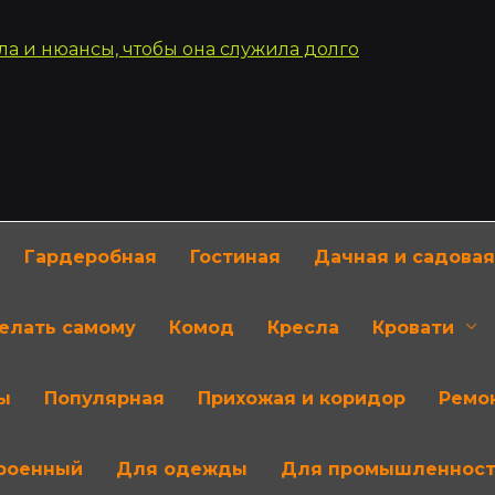
Гардеробная
Гостиная
Дачная и садовая
делать самому
Комод
Кресла
Кровати
ы
Популярная
Прихожая и коридор
Ремон
роенный
Для одежды
Для промышленнос