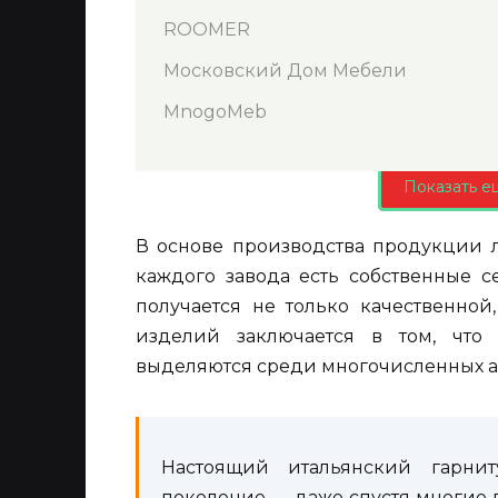
ROOMER
Московский Дом Мебели
MnogoMeb
Показать е
В основе производства продукции л
каждого завода есть собственные с
получается не только качественной
изделий заключается в том, что
выделяются среди многочисленных ан
Настоящий итальянский гарни
поколение — даже спустя многие г