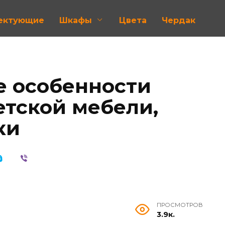
лектующие
Шкафы
Цвета
Чердак
е особенности
етской мебели,
ки
ПРОСМОТРОВ
3.9к.