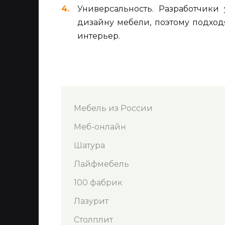
Универсальность. Разработчик
дизайну мебели, поэтому подхо
интерьер.
Мебель из России
Меб-онлайн
Шатура
Лайфмебель
100 фабрик
Лазурит
Столплит