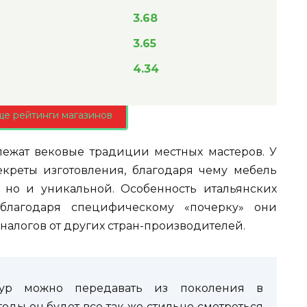
3.68
3.65
4.34
ще рейтинги магазинов
ежат вековые традиции местных мастеров. У
екреты изготовления, благодаря чему мебель
, но и уникальной. Особенность итальянских
 благодаря специфическому «почерку» они
алогов от других стран-производителей.
тур можно передавать из поколения в
оды он будет все так же стильно смотреться